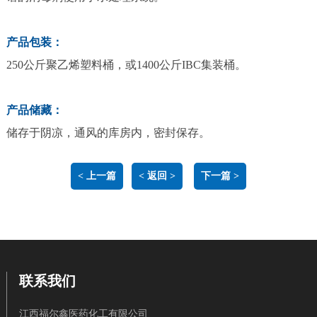
产品包装：
250公⽄聚⼄烯塑料桶，或1400公⽄IBC集装桶。
产品储藏：
储存于阴凉，通⻛的库房内，密封保存。
< 上一篇
< 返回 >
下一篇 >
联系我们
江西福尔鑫医药化工有限公司