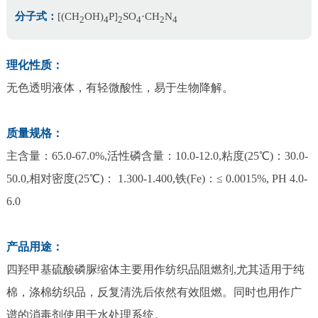
分⼦式：
[(CH
OH)
P]
SO
·CH
N
2
4
2
4
2
4
理化性质：
⽆⾊透明液体，有轻微酸性，易于⽣物降解。
质量规格：
主含量：65.0-67.0%,活性磷含量：10.0-12.0,粘度(25℃)：30.0-
50.0,相对密度(25℃)： 1.300-1.400,铁(Fe)：≤ 0.0015%, PH 4.0-
6.0
产品⽤途：
四羟甲基硫酸磷脲缩体主要⽤作纺织品阻燃剂,尤其适⽤于纯
棉，涤棉纺织品，反复清洗后依然有效阻燃。同时也⽤作⼴
谱的消毒剂使⽤于⽔处理系统。