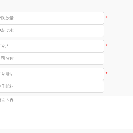
*
*
*